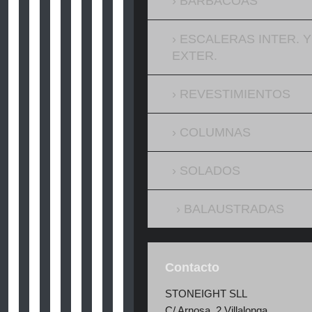
BARBACOAS
ESCALERAS INTER. Y
EXTER.
REVESTIMIENTOS
COLUMNAS
SOLADOS
BALAUSTRADAS
Contacto
STONEIGHT SLL
C/ Arnosa 2,Villalonga